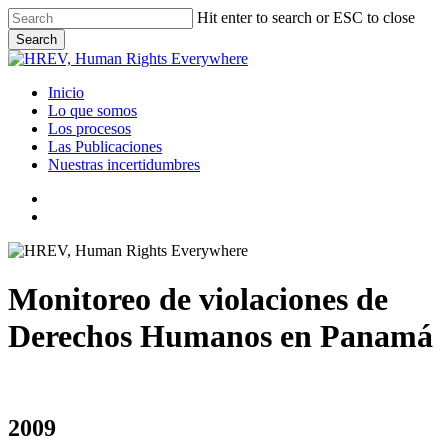
Skip
Hit enter to search or ESC to close
to
Search
main
Close
content
Search
Menu
Inicio
Lo que somos
Los procesos
Las Publicaciones
Nuestras incertidumbres
twitter
facebook
Menu
Monitoreo de violaciones de
Derechos Humanos en Panamá
2009